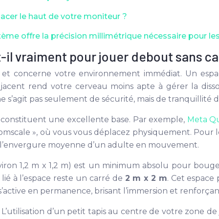
lacer le haut de votre moniteur ?
tème offre la précision millimétrique nécessaire pour le
-il vraiment pour jouer debout sans ca
ue et concerne votre environnement immédiat. Un esp
us-jacent rend votre cerveau moins apte à gérer la diss
e s’agit pas seulement de sécurité, mais de tranquillité 
qui constituent une excellente base. Par exemple,
Meta Qu
scale », où vous vous déplacez physiquement. Pour le H
ent à l’envergure moyenne d’un adulte en mouvement.
iron 1,2 m x 1,2 m) est un minimum absolu pour bouger 
lié à l’espace reste un carré de
2 m x 2 m
. Cet espace
active en permanence, brisant l’immersion et renforçant
L’utilisation d’un petit tapis au centre de votre zone de