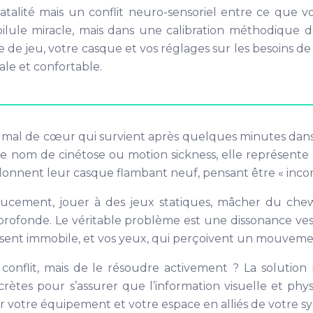
fatalité mais un conflit neuro-sensoriel entre ce que v
 pilule miracle, mais dans une calibration méthodique
e de jeu, votre casque et vos réglages sur les besoins d
le et confortable.
de mal de cœur qui survient après quelques minutes dans
 de cinétose ou motion sickness, elle représente le 
ndonnent leur casque flambant neuf, pensant être « incom
ucement, jouer à des jeux statiques, mâcher du chew
rofonde. Le véritable problème est une dissonance ves
ous sent immobile, et vos yeux, qui perçoivent un mouvem
ce conflit, mais de le résoudre activement ? La solut
crètes pour s’assurer que l’information visuelle et phy
mer votre équipement et votre espace en alliés de votre 