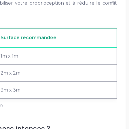
iliser votre proprioception et à réduire le conflit
Surface recommandée
1m x 1m
2m x 2m
3m x 3m
on
tness intenses ?