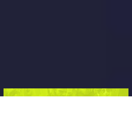
Genres et univers vidéoludiques
Explorez un catalogue varié incluant
RPG
narratifs
,
FPS compétitifs
et
jeux d'action-
aventure
aux
graphismes 4K
.