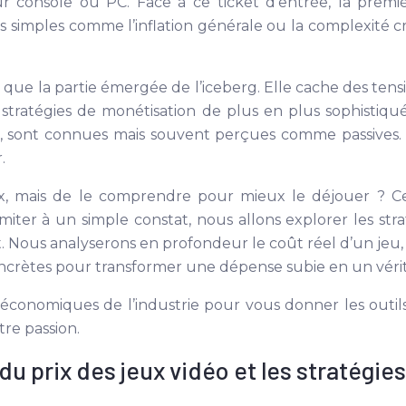
console ou PC. Face à ce ticket d’entrée, la premiè
s simples comme l’inflation générale ou la complexité 
t que la partie émergée de l’iceberg. Elle cache des tens
es stratégies de monétisation de plus en plus sophistiqu
on, sont connues mais souvent perçues comme passives.
.
e prix, mais de le comprendre pour mieux le déjouer ?
iter à un simple constat, nous allons explorer les strat
. Nous analyserons en profondeur le coût réel d’un jeu, 
rètes pour transformer une dépense subie en un véritabl
 économiques de l’industrie pour vous donner les outils
re passion.
 prix des jeux vidéo et les stratégie