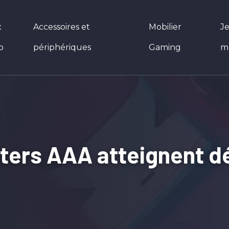
x
Accessoires et
Mobilier
J
o
périphériques
Gaming
m
ters AAA atteignent dé